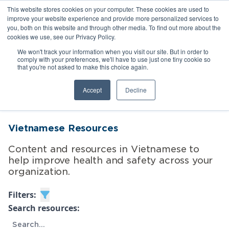
This website stores cookies on your computer. These cookies are used to
improve your website experience and provide more personalized services to
you, both on this website and through other media. To find out more about the
cookies we use, see our Privacy Policy.
We won't track your information when you visit our site. But in order to
comply with your preferences, we'll have to use just one tiny cookie so
that you're not asked to make this choice again.
Toggle menubar
Accept
Decline
Vietnamese Resources
Content and resources in Vietnamese to
help improve health and safety across your
organization.
Filters:
Search resources: